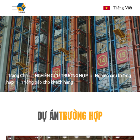
Tiếng Việt
Trang Chủ
»
NGHIÊN CỨU TRƯỜNG HỢP
»
Nghiên cứu trường
hợp
»
Thông báo cho khách hàng
DỰ ÁN
TRƯỜNG HỢP