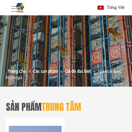
Tiếng Việt
Trang Chủ
»
Các sản phẩm
»
Giá đỡ đặc biệt
»
Tòa nhà được
hỗ trợ giá
SẢN PHẨM
TRUNG TÂM