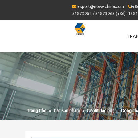
export@nova-china.com
(+8


51873962 / 51873963 (+86) -138
TRA
Trang Chủ
»
Các sản phẩm
»
Giá đỡ đặc biệt
»
Dòng chả