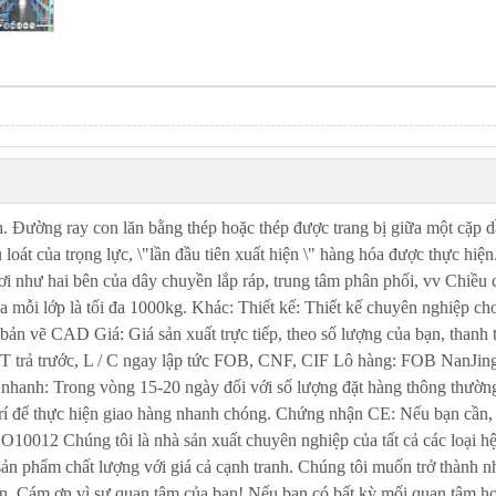
nh. Đường ray con lăn bằng thép hoặc thép được trang bị giữa một cặp 
 loát của trọng lực, \"lần đầu tiên xuất hiện \" hàng hóa được thực hiện
ơi như hai bên của dây chuyền lắp ráp, trung tâm phân phối, vv Chiều 
a mỗi lớp là tối đa 1000kg. Khác: Thiết kế: Thiết kế chuyên nghiệp ch
bản vẽ CAD Giá: Giá sản xuất trực tiếp, theo số lượng của bạn, thanh 
 T trả trước, L / C ngay lập tức FOB, CNF, CIF Lô hàng: FOB NanJin
anh: Trong vòng 15-20 ngày đối với số lượng đặt hàng thông thườn
 trí để thực hiện giao hàng nhanh chóng. Chứng nhận CE: Nếu bạn cần,
10012 Chúng tôi là nhà sản xuất chuyên nghiệp của tất cả các loại h
ản phẩm chất lượng với giá cả cạnh tranh. Chúng tôi muốn trở thành n
bạn. Cám ơn vì sự quan tâm của bạn! Nếu bạn có bất kỳ mối quan tâm h