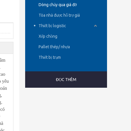
Dòng chảy qua giá đỡ
Tòa nhà được hỗ trợ giá
Thiết bị logistic
Xếp chồng
Pallet thép/ nhựa
Thiết bị trạm
dầm
.
cao
ĐỌC THÊM
o yêu
toán
g,
g.
 có
ệ
hà
oặc