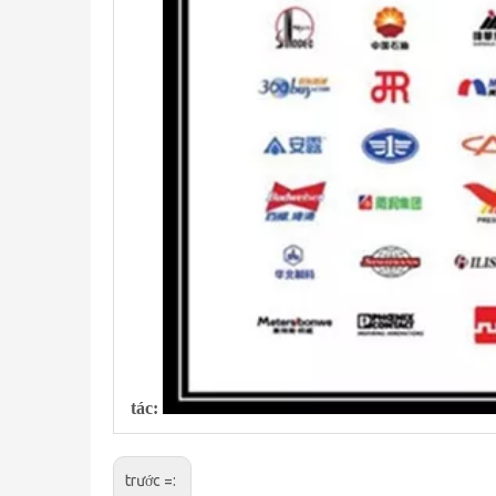
tác:
trước =: