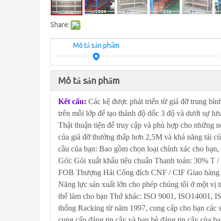
Share:
Mô tả sản phẩm
Mô tả sản phẩm
Kết cấu:
Các kệ được phát triển từ giá đỡ trung bì
trên mỗi lớp để tạo thành độ dốc 3 độ và dưới sự lưu
Thật thuận tiện để truy cập và phù hợp cho những n
của giá đỡ thường thấp hơn 2,5M và khả năng tải củ
cầu của bạn: Bao gồm chọn loại chính xác cho bạn, 
Gói: Gói xuất khẩu tiêu chuẩn Thanh toán: 30% T /
FOB Thượng Hải Cổng đích CNF / CIF Giao hàng nh
Năng lực sản xuất lớn cho phép chúng tôi ở một vị
thể làm cho bạn Thứ khác: ISO 9001, ISO14001, ISO
thống Racking từ năm 1997, cung cấp cho bạn các s
cung cấp đáng tin cậy và bạn bè đáng tin cậy của 