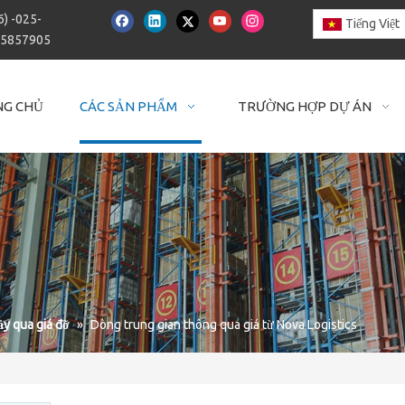
6) -025-
Tiếng Việt
15857905
NG CHỦ
CÁC SẢN PHẨM
TRƯỜNG HỢP DỰ ÁN
y qua giá đỡ
»
Dòng trung gian thông qua giá từ Nova Logistics