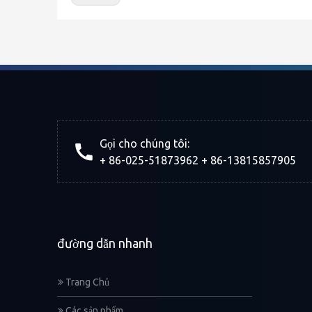
Gọi cho chúng tôi:
+ 86-025-51873962 + 86-13815857905
đường dẫn nhanh
Trang Chủ
Các sản phẩm