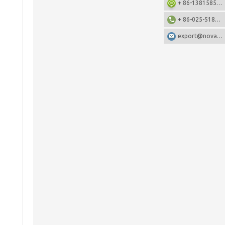
+ 86-13815857905: +86-13815857905
+ 86-025-51873962
export@nova-china.com